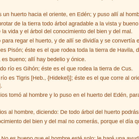
n huerto hacia el oriente, en Edén; y puso allí al hom
tar de la tierra todo árbol agradable a la vista y buen
 la vida y el árbol del conocimiento del bien y del mal.
para regar el huerto, y de allí se dividía y se convertía e
s Pisón; éste es el que rodea toda la tierra de Havila, 
 es bueno; allí hay bedelio y ónice.
 río es Gihón; éste es el que rodea la tierra de Cus.
o es Tigris [Heb., {Hidekel}]; éste es el que corre al orie
.
 tomó al hombre y lo puso en el huerto del Edén, para q
 al hombre, diciendo: De todo árbol del huerto podrás
cimiento del bien y del mal no comerás, porque el día 
No es bueno que el hombre esté solo; le haré una ayud