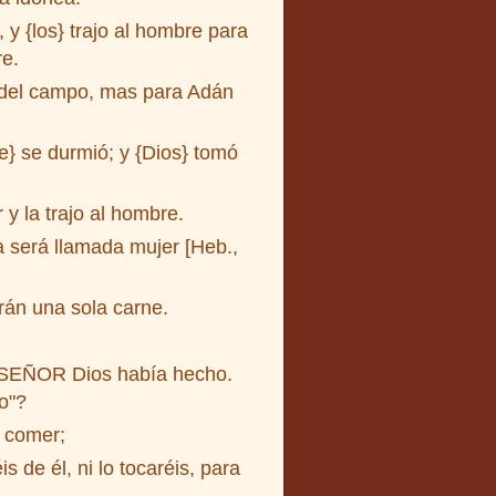
y {los} trajo al hombre para
re.
a del campo, mas para Adán
} se durmió; y {Dios} tomó
y la trajo al hombre.
a será llamada mujer [Heb.,
rán una sola carne.
l SEÑOR Dios había hecho.
o"?
s comer;
 de él, ni lo tocaréis, para