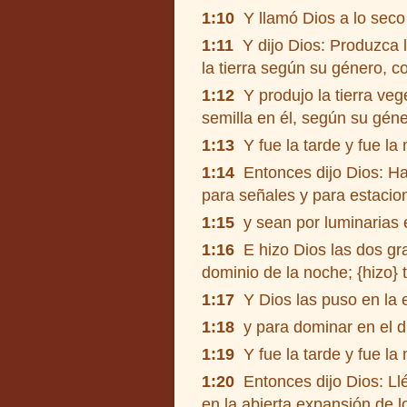
1:10
Y llamó Dios a lo seco 
1:11
Y dijo Dios: Produzca la
la tierra según su género, co
1:12
Y produjo la tierra veg
semilla en él, según su géne
1:13
Y fue la tarde y fue la 
1:14
Entonces dijo Dios: Hay
para señales y para estacion
1:15
y sean por luminarias en
1:16
E hizo Dios las dos gr
dominio de la noche; {hizo} 
1:17
Y Dios las puso en la e
1:18
y para dominar en el día
1:19
Y fue la tarde y fue la 
1:20
Entonces dijo Dios: Llé
en la abierta expansión de lo