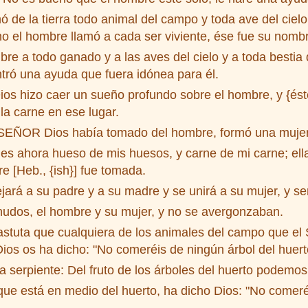
e la tierra todo animal del campo y toda ave del cielo, 
mo el hombre llamó a cada ser viviente, ése fue su nomb
e a todo ganado y a las aves del cielo y a toda besti
ntró una ayuda que fuera idónea para él.
 hizo caer un sueño profundo sobre el hombre, y {éste
 la carne en ese lugar.
l SEÑOR Dios había tomado del hombre, formó una mujer 
es ahora hueso de mis huesos, y carne de mi carne; ell
e [Heb., {ish}] fue tomada.
ará a su padre y a su madre y se unirá a su mujer, y se
dos, el hombre y su mujer, y no se avergonzaban.
astuta que cualquiera de los animales del campo que e
Dios os ha dicho: "No comeréis de ningún árbol del huert
a serpiente: Del fruto de los árboles del huerto podemo
que está en medio del huerto, ha dicho Dios: "No comeréis