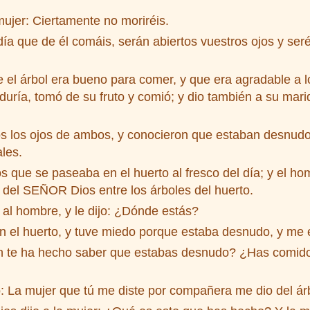
mujer: Ciertamente no moriréis.
a que de él comáis, serán abiertos vuestros ojos y ser
el árbol era bueno para comer, y que era agradable a los
uría, tomó de su fruto y comió; y dio también a su marid
s los ojos de ambos, y conocieron que estaban desnudos
ales.
que se paseaba en el huerto al fresco del día; y el ho
 del SEÑOR Dios entre los árboles del huerto.
l hombre, y le dijo: ¿Dónde estás?
n el huerto, y tuve miedo porque estaba desnudo, y me 
én te ha hecho saber que estabas desnudo? ¿Has comido 
 La mujer que tú me diste por compañera me dio del árb