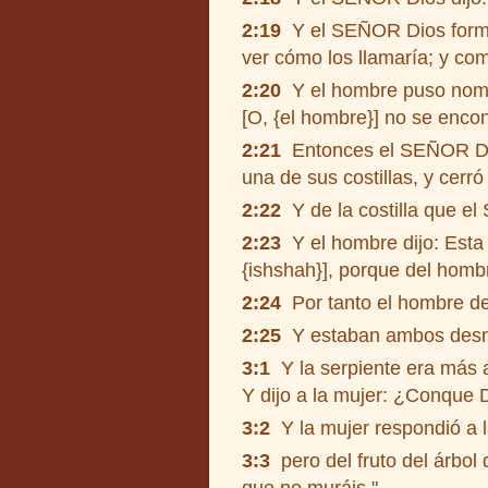
2:19
Y el SEÑOR Dios formó d
ver cómo los llamaría; y co
2:20
Y el hombre puso nombr
[O, {el hombre}] no se enco
2:21
Entonces el SEÑOR Dios
una de sus costillas, y cerró
2:22
Y de la costilla que e
2:23
Y el hombre dijo: Esta 
{ishshah}], porque del hombr
2:24
Por tanto el hombre dej
2:25
Y estaban ambos desnu
3:1
Y la serpiente era más 
Y dijo a la mujer: ¿Conque 
3:2
Y la mujer respondió a l
3:3
pero del fruto del árbol 