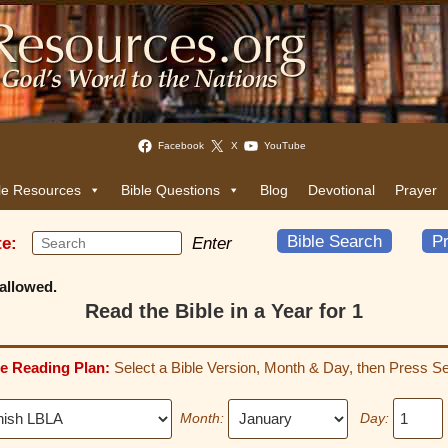
Facebook
X
YouTube
le Resources
Bible Questions
Blog
Devotional
Prayer
Bible Search
Pr
te:
Enter
allowed.
Read the Bible in a Year for 1
le Reading Plan:
Select a Bible Version, Month & Day, then Press Se
Month:
Day: