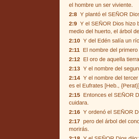
el hombre un ser viviente.
2:8
Y plantó el SEÑOR Dios u
2:9
Y el SEÑOR Dios hizo bro
medio del huerto, el árbol de
2:10
Y del Edén salía un río 
2:11
El nombre del primero e
2:12
El oro de aquella tierra
2:13
Y el nombre del segundo
2:14
Y el nombre del tercer rí
es el Eufrates [Heb., {Perat}]
2:15
Entonces el SEÑOR Dios
cuidara.
2:16
Y ordenó el SEÑOR Dios
2:17
pero del árbol del cono
morirás.
2:18
Y el SEÑOR Dios dijo: 