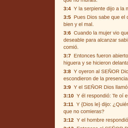
que no muráis."
3:4
Y la serpiente dijo a la 
3:5
Pues Dios sabe que el dí
bien y el mal.
3:6
Cuando la mujer vio que 
deseable para alcanzar sabid
comió.
3:7
Entonces fueron abierto
higuera y se hicieron delant
3:8
Y oyeron al SEÑOR Dios 
escondieron de la presencia
3:9
Y el SEÑOR Dios llamó a
3:10
Y él respondió: Te oí e
3:11
Y {Dios le} dijo: ¿Qui
que no comieras?
3:12
Y el hombre respondió: