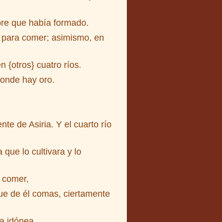
bre que había formado.
o para comer; asimismo, en
n {otros} cuatro ríos.
donde hay oro.
nte de Asiria. Y el cuarto río
ue lo cultivara y lo
 comer,
que de él comas, ciertamente
a idónea.