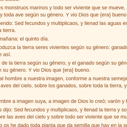
s monstruos marinos y todo ser viviente que se mueve, d
y toda ave según su género. Y vio Dios que {era} bueno
iendo: Sed fecundos y multiplicaos, y llenad las aguas e
 tierra.
mañana: el quinto día.
duzca la tierra seres vivientes según su género: ganados
e así.
 de la tierra según su género, y el ganado según su géne
ún su género. Y vio Dios que {era} bueno.
l hombre a nuestra imagen, conforme a nuestra semeja
aves del cielo, sobre los ganados, sobre toda la tierra, y
mbre a imagen suya, a imagen de Dios lo creó; varón y 
 dijo: Sed fecundos y multiplicaos, y llenad la tierra y 
re las aves del cielo y sobre todo ser viviente que se mu
 os he dado toda planta que da semilla que hay en la sup