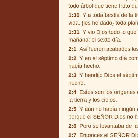
todo árbol que tiene fruto qu
1:30
Y a toda bestia de la ti
vida, {les he dado} toda pla
1:31
Y vio Dios todo lo que 
mañana: el sexto día.
2:1
Así fueron acabados los c
2:2
Y en el séptimo día comp
había hecho.
2:3
Y bendijo Dios el séptimo
hecho.
2:4
Estos son los orígenes d
la tierra y los cielos.
2:5
Y aún no había ningún ar
porque el SEÑOR Dios no habí
2:6
Pero se levantaba de la t
2:7
Entonces el SEÑOR Dios f