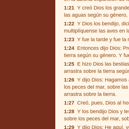
1:21
Y creó Dios los grande
las aguas según su género, 
1:22
Y Dios los bendijo, dic
multiplíquense las aves en la
1:23
Y fue la tarde y fue la 
1:24
Entonces dijo Dios: Pro
tierra según su género. Y fu
1:25
E hizo Dios las bestias
arrastra sobre la tierra seg
1:26
Y dijo Dios: Hagamos a
los peces del mar, sobre las 
arrastra sobre la tierra.
1:27
Creó, pues, Dios al ho
1:28
Y los bendijo Dios y les
sobre los peces del mar, sob
1:29
Y dijo Dios: He aquí, yo