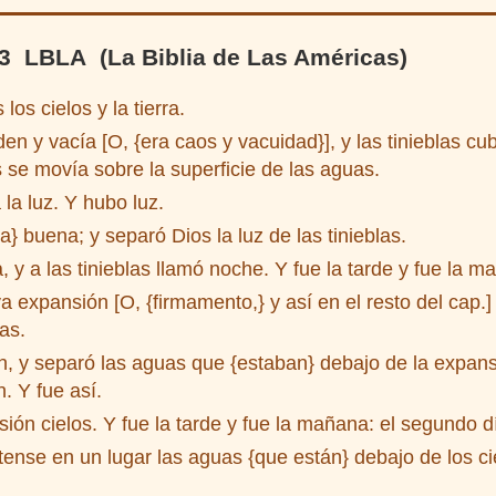
 3 LBLA (La Biblia de Las Américas)
los cielos y la tierra.
en y vacía [O, {era caos y vacuidad}], y las tinieblas cub
s se movía sobre la superficie de las aguas.
la luz. Y hubo luz.
a} buena; y separó Dios la luz de las tinieblas.
, y a las tinieblas llamó noche. Y fue la tarde y fue la m
 expansión [O, {firmamento,} y así en el resto del cap.]
as.
, y separó las aguas que {estaban} debajo de la expan
. Y fue así.
ión cielos. Y fue la tarde y fue la mañana: el segundo d
ense en un lugar las aguas {que están} debajo de los ci