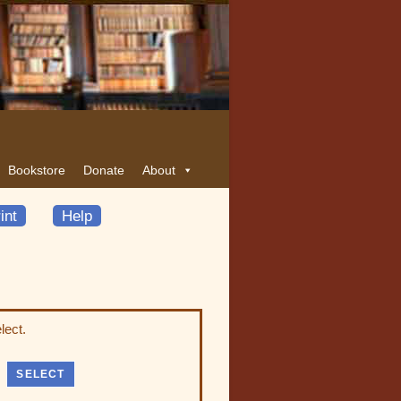
Bookstore
Donate
About
int
Help
lect.