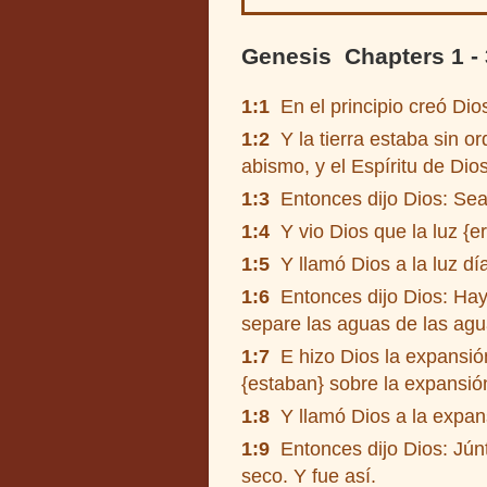
Genesis Chapters 1 -
1:1
En el principio creó Dios 
1:2
Y la tierra estaba sin ord
abismo, y el Espíritu de Dio
1:3
Entonces dijo Dios: Sea 
1:4
Y vio Dios que la luz {er
1:5
Y llamó Dios a la luz día
1:6
Entonces dijo Dios: Haya
separe las aguas de las agu
1:7
E hizo Dios la expansión
{estaban} sobre la expansión
1:8
Y llamó Dios a la expans
1:9
Entonces dijo Dios: Júnt
seco. Y fue así.